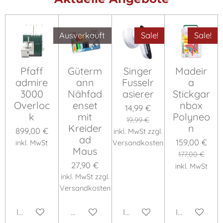
Ausverkauft
Sale!
Sale!
Pfaff
Güterm
Singer
Madeir
admire
ann
Fusselr
a
3000
Nähfad
asierer
Stickgar
Overloc
enset
nbox
14,99 €
k
mit
Polyneo
19,99 €
Kreider
n
899,00 €
inkl. MwSt zzgl.
ad
159,00 €
inkl. MwSt
Versandkosten
Maus
177,00 €
27,90 €
inkl. MwSt
inkl. MwSt zzgl.
Versandkosten
In den Warenkorb
Bei Verfügbarkeit benachrichtigen
In den Warenkorb
In den War