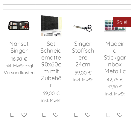
Sale!
Nähset
Set
Singer
Madeir
Singer
Schneid
Stoffsch
a
ematte
ere
Stickgar
16,90 €
90x60c
24cm
nbox
inkl. MwSt zzgl.
m mit
Metallic
59,00 €
Versandkosten
Zubehö
42,75 €
inkl. MwSt
r
47,50 €
69,00 €
inkl. MwSt
inkl. MwSt
In den Warenkorb
In den Warenkorb
In den Warenkorb
In den War