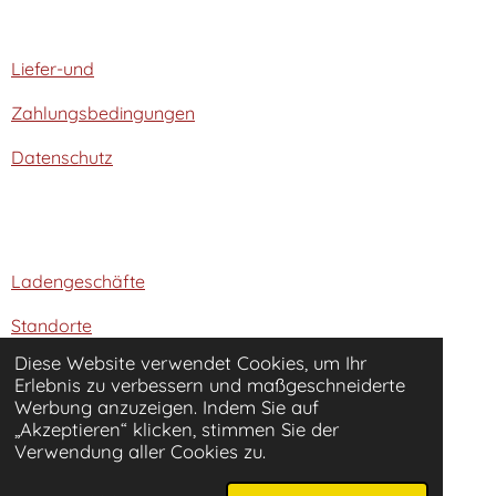
Liefer-und
Zahlungsbedingungen
Datenschutz
Ladengeschäfte
Standorte
Diese Website verwendet Cookies, um Ihr
Über Nähzentrum Runge
Erlebnis zu verbessern und maßgeschneiderte
Werbung anzuzeigen. Indem Sie auf
„Akzeptieren“ klicken, stimmen Sie der
Gutscheine
Verwendung aller Cookies zu.