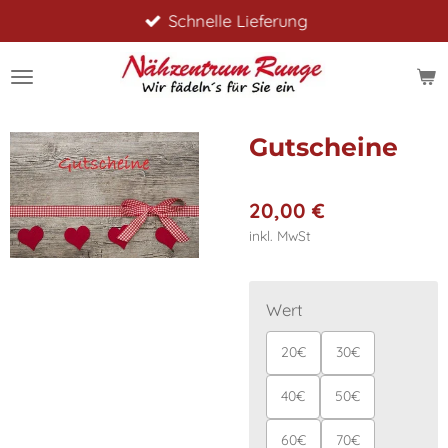
Schnelle Lieferung
Zum
Hauptinhalt
springen
Gutscheine
20,00 €
inkl. MwSt
Wert
20€
30€
40€
50€
60€
70€