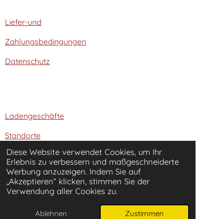
Liefer-und
Zahlungsbedingungen
Datenschutz
Ladengeschäfte
Standorte
Diese Website verwendet Cookies, um Ihr
Über Nähzentrum Runge
Erlebnis zu verbessern und maßgeschneiderte
Werbung anzuzeigen. Indem Sie auf
„Akzeptieren“ klicken, stimmen Sie der
Gutscheine
Verwendung aller Cookies zu.
Ablehnen
Zustimmen