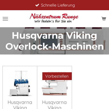
Schnelle Lieferung
Zum
Hauptinhalt
springen
Husqvarna Viking
Overlock-Maschinen
Vorbestellen
Husqvarna
Husqvarna
Viking
Viking