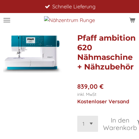
Schnelle Lieferung
Zum
Hauptinhalt
springen
Pfaff ambition
620
Nähmaschine
+ Nähzubehör
839,00 €
inkl. MwSt
Kostenloser Versand
In den
Warenkorb