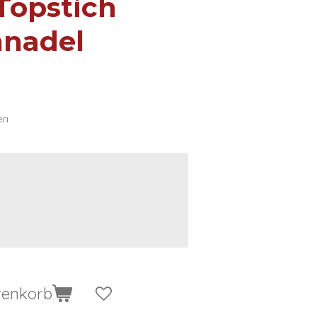
Topstich
hnadel
en
renkorb