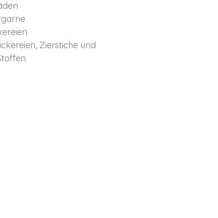
äden
tgarne
kereien
ckereien, Zierstiche und
Stoffen