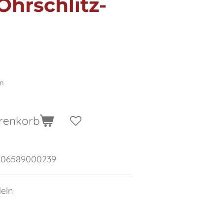
hrschlitz-
en
renkorb
006589000239
deln