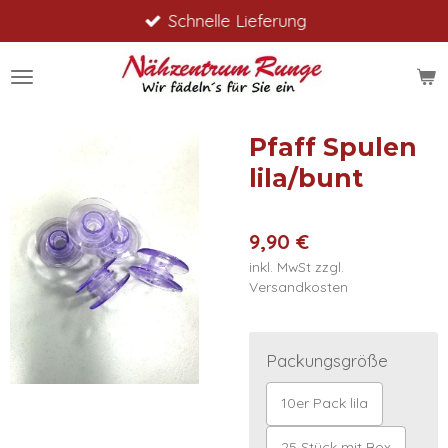
Schnelle Lieferung
Zum
Hauptinhalt
springen
Pfaff Spulen
lila/bunt
9,90 €
inkl. MwSt zzgl.
Versandkosten
Packungsgröße
10er Pack lila
25 Stück mit Box