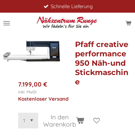
Schnelle Lieferung
Zum
Hauptinhalt
springen
Pfaff creative
performance
950 Näh-und
Stickmaschin
e
7.199,00 €
inkl. MwSt
Kostenloser Versand
In den
Warenkorb