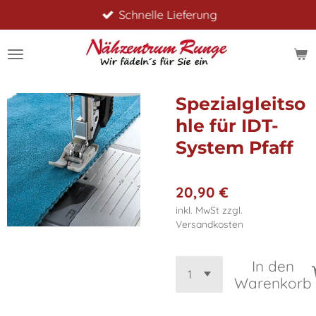
Schnelle Lieferung
Zum
Hauptinhalt
springen
Spezialgleitso
hle für IDT-
System Pfaff
20,90 €
inkl. MwSt zzgl.
Versandkosten
In den
Warenkorb