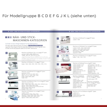
Für Modellgruppe B C D E F G J K L (siehe unten)