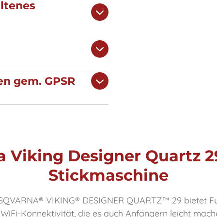
ltenes
nen gem. GPSR
 Viking Designer Quartz 
Stickmaschine
USQVARNA® VIKING® DESIGNER QUARTZ™ 29 bietet Fun
WiFi-Konnektivität, die es auch Anfängern leicht mache