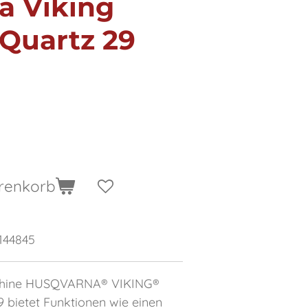
a Viking
Quartz 29
renkorb
144845
schine HUSQVARNA® VIKING®
ietet Funktionen wie einen