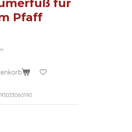
umerfuß für
m Pfaff
en
renkorb
393033060190