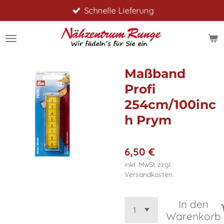
Schnelle Lieferung
Zum
Hauptinhalt
springen
Maßband
Profi
254cm/100inc
h Prym
6,50 €
inkl. MwSt zzgl.
Versandkosten
In den
Warenkorb